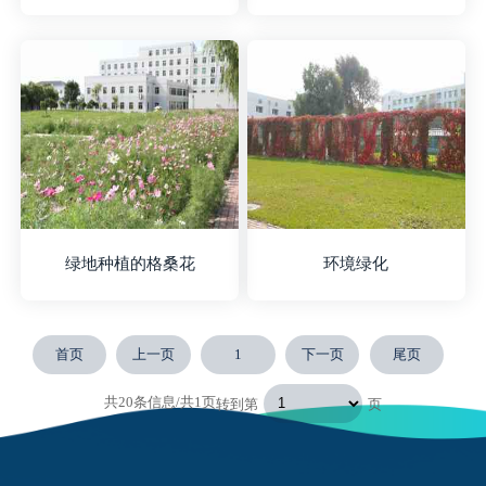
绿地种植的格桑花
环境绿化
首页
上一页
1
下一页
尾页
共20条信息/共1页
转到第
页