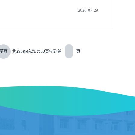
2026-07-29
尾页
共295条信息/共30页
转到第
页