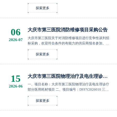
谈判 四、中标结果： 大庆市庆天宇公共安全检测有限公
司。 五、公告期限： 自本公告发布之日起１个工作日...
探索更多
06
大庆市第三医院消防维修项目采购公告
大庆市第三医院关于对消防维修项目进行竞争性谈判招
2026-07
标采购，欢迎符合条件的有能力的供应商报名参加。
一、项目名称：大庆市第三医院消防维修项目 二、项目
编号：ＤＳＹＹ２０２６０１１ 三、采购方式：院内竞
探索更多
争性...
15
大庆市第三医院物理治疗及电生理诊疗
部分医用耗材项目中标结果公告
一、项目名称：大庆市第三医院物理治疗及电生理诊疗
2026-06
部分医用耗材项目 二、项目编号：DSYY2026010 三、
采购方式：竞争性谈判 四、中标结果： 黑龙江省道合昌
医疗器械销售有限公司。 五、公告期限： 自本公告发布
探索更多
之...