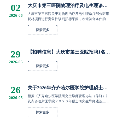
02
大庆市第三医院物理治疗及电生理诊疗
部分医用耗材项目采购公告
大庆市第三医院关于对物理治疗及电生理诊疗部分医用
2026-06
耗材项目进行竞争性谈判招标采购，欢迎符合条件的有
能力的供应商报名参加。 一、项目名称：大庆市第三医
院物理治疗及电生理诊疗部分医用耗材项目 二、项目编
探索更多
号...
29
【招聘信息】大庆市第三医院招聘1名司
机、2名电生理医生公告
2026-05
探索更多
26
关于2026年齐齐哈尔医学院护理硕士研
究生导师遴选推荐人选公示
根据《齐齐哈尔医学院研究生导师管理办法（修订）》
2026-05
及齐齐哈尔医学院２０２６年硕士研究生导师遴选工作
相关通知要求，经个人自主申报、单位资格审核、师德
师风及学术规范审查，孙立娟同志符合硕士研究生导师
探索更多
遴选...