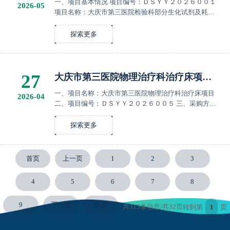
一、项目基本情况 项目编号：ＤＳＹＹ２０２６００１
2026-05
项目名称：大庆市第三医院检验科部分生化试剂及耗材
采购项目 二、废标原因 因技术原因，项目废标。 三、其
他补充事宜 无。 四、凡对本项目提出询问，请按以下...
探索更多
27
大庆市第三医院物理治疗科治疗床项目
中标结果公告
一、项目名称：大庆市第三医院物理治疗科治疗床项目
2026-04
二、项目编号：ＤＳＹＹ２０２６００５ 三、采购方
式：竞争性谈判 四、中标结果： 大庆华瑞达科技开发有
限公司。 五、公告期限： 自本公告发布之日起１个工
探索更多
作...
首页
上一页
1
2
3
4
5
6
7
8
9
下一页
尾页
共315条信息/共32页
转到第
页